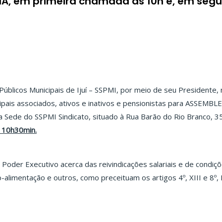
IA, em primeira chamada às 10h e, em seg
Públicos Municipais de Ijuí – SSPMI, por meio de seu Presidente, 
pais associados, ativos e inativos e pensionistas para ASSEMBL
 Sede do SSPMI Sindicato, situado à Rua Barão do Rio Branco, 35
 10h30min.
 Poder Executivo acerca das reivindicações salariais e de condiçõ
io-alimentação e outros, como preceituam os artigos 4º, XIII e 8º,