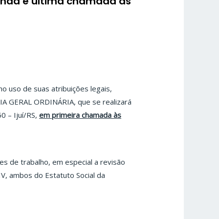
unda e última chamada às
no uso de suas atribuições legais,
EIA GERAL ORDINÁRIA, que se realizará
0 – Ijuí/RS,
em primeira chamada às
es de trabalho, em especial a revisão
 IV, ambos do Estatuto Social da