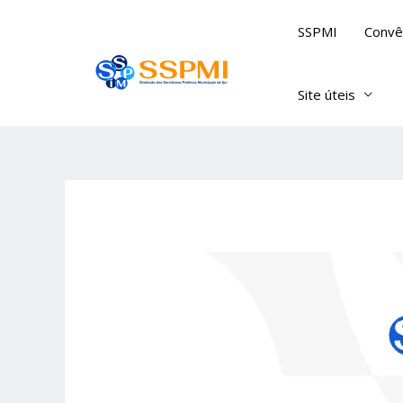
Skip
SSPMI
Convê
to
content
Site úteis