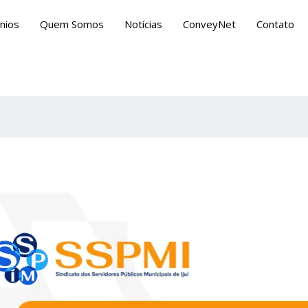
nios
Quem Somos
Notícias
ConveyNet
Contato