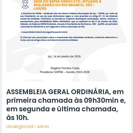
em
segunda
e
última
chamada,
às
10h.
ASSEMBLEIA GERAL ORDINÁRIA, em
primeira chamada às 09h30min e,
em segunda e última chamada,
às 10h.
Uncategorized
/
admin