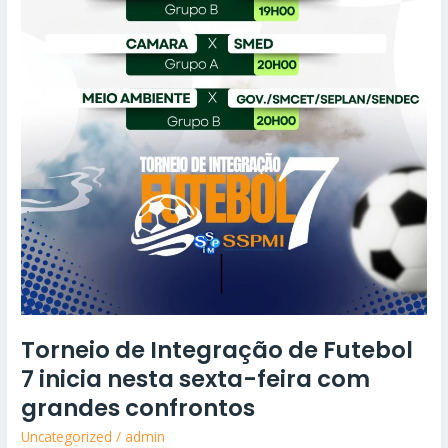
sexta-
feira
com
grandes
confrontos
Torneio de Integração de Futebol
7 inicia nesta sexta-feira com
grandes confrontos
Uncategorized
/
admin