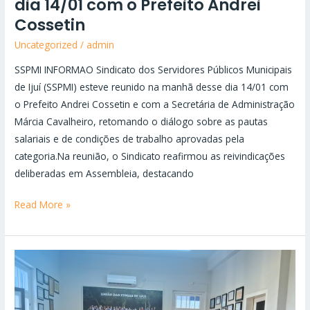
dia 14/01 com o Prefeito Andrei
Cossetin
Uncategorized
/
admin
SSPMI INFORMAO Sindicato dos Servidores Públicos Municipais
de Ijuí (SSPMI) esteve reunido na manhã desse dia 14/01 com
o Prefeito Andrei Cossetin e com a Secretária de Administração
Márcia Cavalheiro, retomando o diálogo sobre as pautas
salariais e de condições de trabalho aprovadas pela
categoria.Na reunião, o Sindicato reafirmou as reivindicações
deliberadas em Assembleia, destacando
Read More »
SSPMI
reforça
reivindicações
em