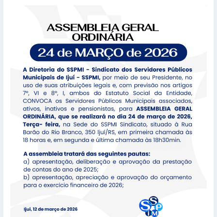
A
SSPMI
divulgou
a
convocação
para
a
realização
da
Assembleia
Geral
Ordinária,