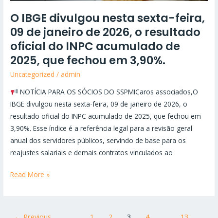
fechou
O IBGE divulgou nesta sexta-feira,
em
3,90%.
09 de janeiro de 2026, o resultado
oficial do INPC acumulado de
2025, que fechou em 3,90%.
Uncategorized
/
admin
NOTÍCIA PARA OS SÓCIOS DO SSPMICaros associados,O
IBGE divulgou nesta sexta-feira, 09 de janeiro de 2026, o
resultado oficial do INPC acumulado de 2025, que fechou em
3,90%. Esse índice é a referência legal para a revisão geral
anual dos servidores públicos, servindo de base para os
reajustes salariais e demais contratos vinculados ao
Read More »
←
Previous
1
2
3
4
…
13