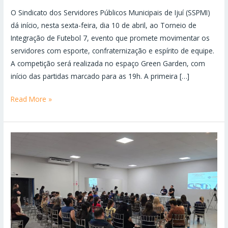
O Sindicato dos Servidores Públicos Municipais de Ijuí (SSPMI)
dá início, nesta sexta-feira, dia 10 de abril, ao Torneio de
Integração de Futebol 7, evento que promete movimentar os
servidores com esporte, confraternização e espírito de equipe.
A competição será realizada no espaço Green Garden, com
início das partidas marcado para as 19h. A primeira […]
Read More »
Assembleia
Geral
Ordinária
do
SSPMI
aprova
Contas
de