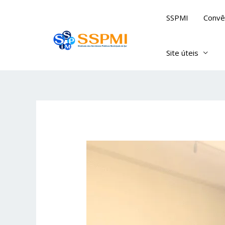
Skip
SSPMI
Convê
to
content
Site úteis