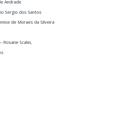
 de Andrade
rio Sergio dos Santos
enise de Moraes da Silveira
– Rosane Scalei,
es