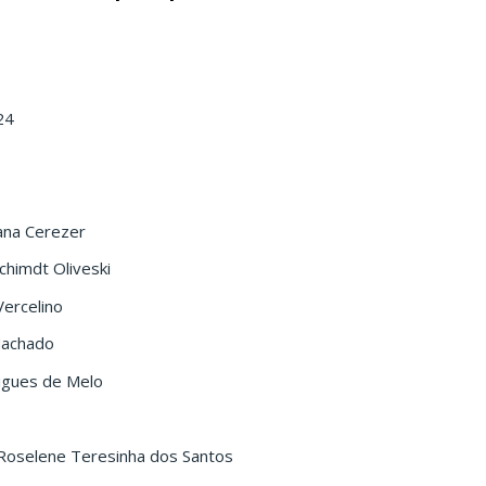
24
iana Cerezer
chimdt Oliveski
Vercelino
 Machado
igues de Melo
Roselene Teresinha dos Santos