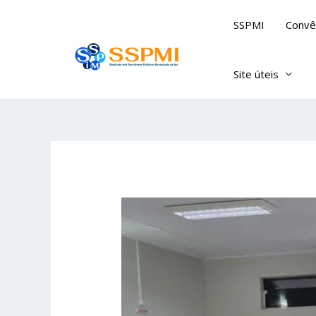
Skip
SSPMI
Convê
to
content
Site úteis