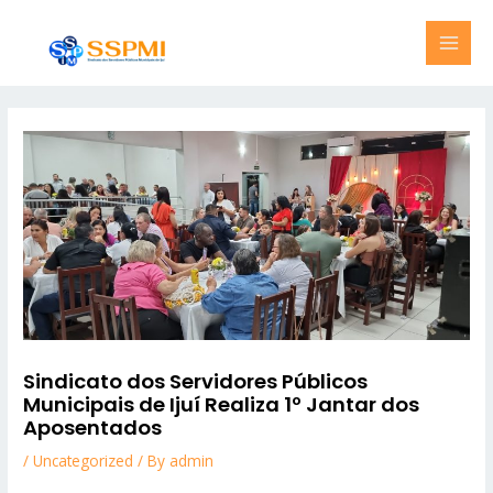
Skip
MAI
to
MEN
content
Sindicato dos Servidores Públicos
Municipais de Ijuí Realiza 1º Jantar dos
Aposentados
/
Uncategorized
/ By
admin